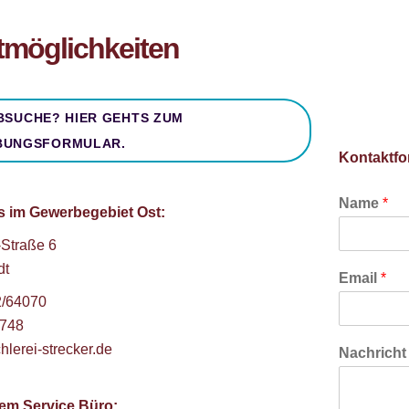
tmöglichkeiten
BSUCHE? HIER GEHTS ZUM
BUNGSFORMULAR.
Kontaktfo
Name
*
s im Gewerbegebiet Ost:
-Straße 6
dt
Email
*
2/64070
7748
hlerei-strecker.de
Nachrich
rem Service Büro: