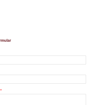
rmular
t
*