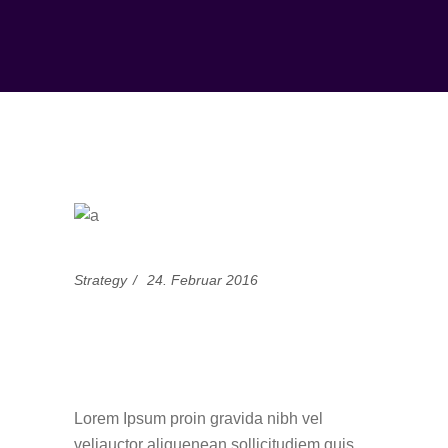
Strategy
24. Februar 2016
Challenge Yourself To
Write Daily
Lorem Ipsum proin gravida nibh vel
veliauctor aliquenean sollicitudiem quis