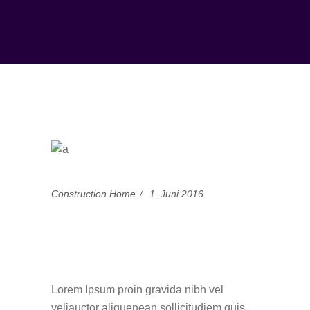
Construction Home
1. Juni 2016
Tactics, Tips, and
Spectacular Tools
Lorem Ipsum proin gravida nibh vel
veliauctor aliquenean sollicitudiem quis