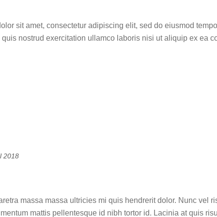
ental art
lor sit amet, consectetur adipiscing elit, sed do eiusmod tempo
quis nostrud exercitation ullamco laboris nisi ut aliquip ex ea
il 2018
your own creative way on the roa
aretra massa massa ultricies mi quis hendrerit dolor. Nunc ve
imentum mattis pellentesque id nibh tortor id. Lacinia at quis ri