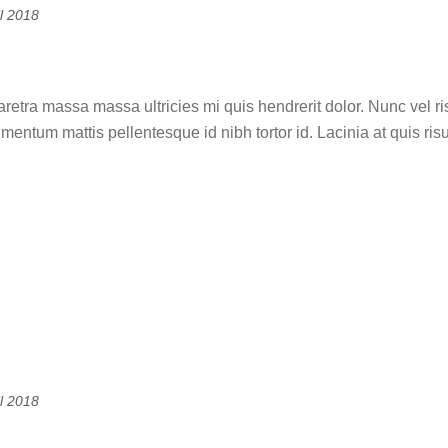
il 2018
f art
aretra massa massa ultricies mi quis hendrerit dolor. Nunc ve
imentum mattis pellentesque id nibh tortor id. Lacinia at quis ri
il 2018
astillo