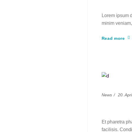
Experim
Lorem ipsum do
minim veniam, 
Read more
News
20. Apr
Follow 
Et pharetra ph
facilisis. Cond