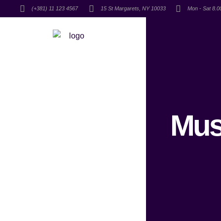
(+381) 11 123 4567
15 St Margarets, NY 10033
Mon - Sat 8.
Mus