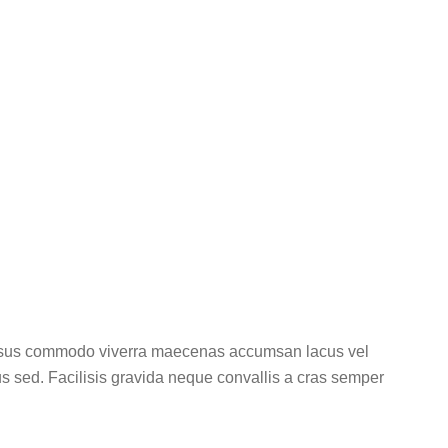
ic design
l risus commodo viverra maecenas accumsan lacus vel
sus sed. Facilisis gravida neque convallis a cras semper