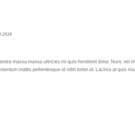
il 2018
is yours
aretra massa massa ultricies mi quis hendrerit dolor. Nunc ve
imentum mattis pellentesque id nibh tortor id. Lacinia at quis ri