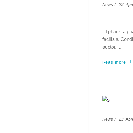
News
23. Apr
Power o
Et pharetra ph
facilisis. Cond
auctor.
Read more
News
23. Apr
Patric C