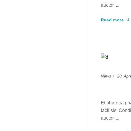
auctor.
Read more
News
20. Apr
It’s al
Et pharetra ph
facilisis. Cond
auctor.