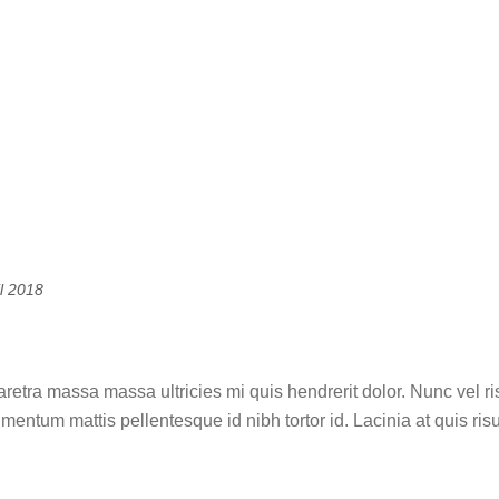
il 2018
l about the colors in modern graph
aretra massa massa ultricies mi quis hendrerit dolor. Nunc ve
imentum mattis pellentesque id nibh tortor id. Lacinia at quis ri