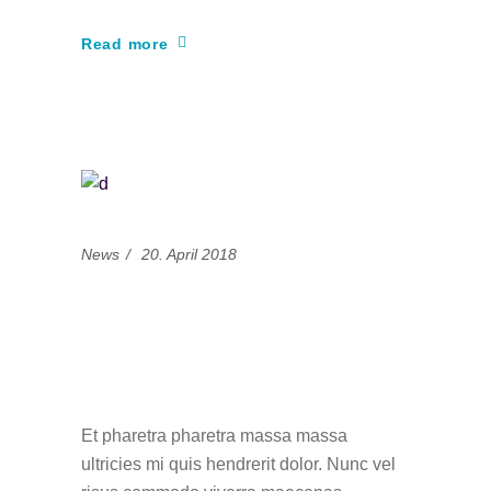
Read more
News
20. April 2018
It’s all about the
colors in modern
graphic design
Et pharetra pharetra massa massa
ultricies mi quis hendrerit dolor. Nunc vel