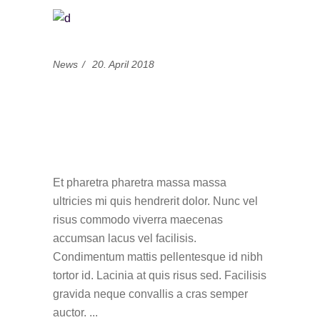
News
20. April 2018
Follow your own
creative way on the
road to success
Et pharetra pharetra massa massa
ultricies mi quis hendrerit dolor. Nunc vel
risus commodo viverra maecenas
accumsan lacus vel facilisis.
Condimentum mattis pellentesque id nibh
tortor id. Lacinia at quis risus sed. Facilisis
gravida neque convallis a cras semper
auctor.