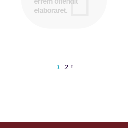
errem offendit
elaboraret.
1
2